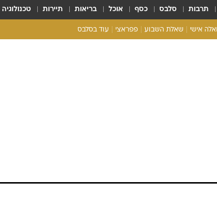
תרבות
סלבס
כסף
אוכל
בריאות
תיירות
טכנולוגיה
ואלה אישי
שאלת השבוע
פפראצי
עוד בסלבס
ריאליטי צ'ק
אונלי פאן
בית המלוכה
כל הכתבות
רכלו לנו