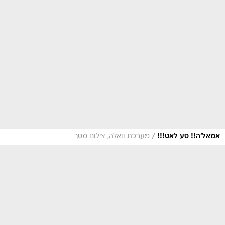
/
אמאל'ה!! סע לאט!!!
מערכת וואלה, צילום מסך