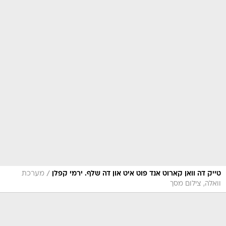
/
טייק דה וואן קארוט אנד פוט איט און דה שלף. ירמי קפלן
מערכת
וואלה, צילום מסך