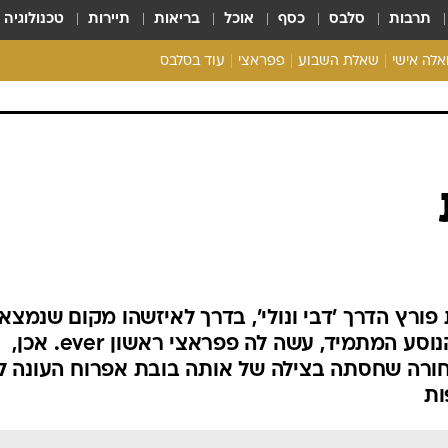
תרבות
סלבס
כסף
אוכל
בריאות
תיירות
טכנולוגיה
ואלה אישי
שאלת השבוע
פפראצי
עוד בסלבס
ריאליטי צ'ק
אונלי פאן
בית המלוכה
כל הכתבות
רכלו לנו
 פורץ הדרך 'דבי ונולי', בדרך לאיזשהו מקום שנמצא
במסלול היום של קו 5. בוצ'צ'ו, הנוסע המתמיד, עשה לה פפראצי ראשון ever. אכן,
חורה שחסתה בצילה של אותה בובת אפרוח העונה 
ות