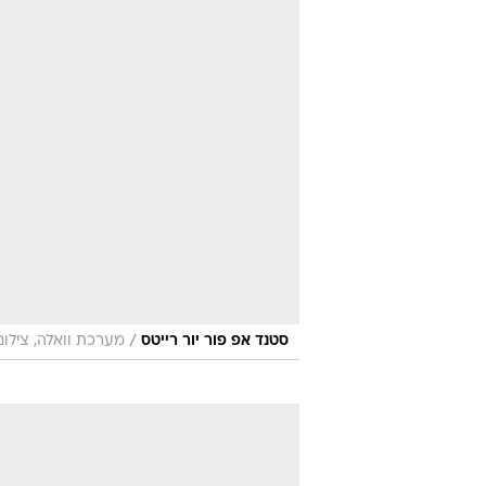
/
סטנד אפ פור יור רייטס
מערכת וואלה, צילו