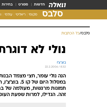
חדשות
ספורט
בחירות
סלבס
מקומי
ריאליטי
עולמי
ו
סלבס
/
כל הכתבות
נולי לא דוגרת
בוצ'צ'ו
22.2.2006 / 8:32
הנה נולי עומר, חצי מצמד הבנות
תמונות מרגשות, מעולמה של ב
זהה. הגדילו, למרות שפעת העופ