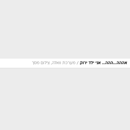
/
אההה...ההה... אני ילד ירוק
מערכת וואלה, צילום מסך