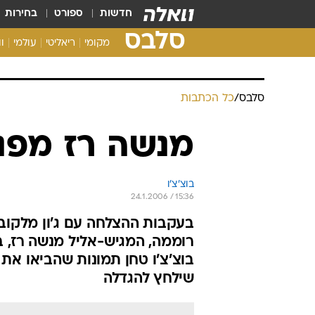
חדשות
ספורט
בחירות
סלבס
מקומי
ריאליטי
עולמי
ו
סלבס
/
כל הכתבות
מנשה רז מפנ