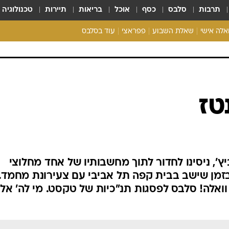
תרבות
סלבס
כסף
אוכל
בריאות
תיירות
טכנולוגיה
ואלה אישי
שאלת השבוע
פפראצי
עוד בסלבס
ריאליטי צ'ק
אונלי פאן
בית המלוכה
כל הכתבות
רכלו לנו
טז