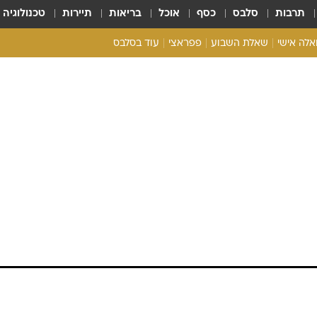
תרבות
סלבס
כסף
אוכל
בריאות
תיירות
טכנולוגיה
ואלה אישי
שאלת השבוע
פפראצי
עוד בסלבס
ריאליטי צ'ק
אונלי פאן
בית המלוכה
כל הכתבות
רכלו לנו