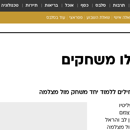
תרבות
סלבס
כסף
אוכל
בריאות
תיירות
טכנולוגיה
ואלה אישי
שאלת השבוע
פפראצי
עוד בסלבס
ריאליטי צ'ק
אונלי פאן
בית המלוכה
כל הכתבות
ילו משחקים
רכלו לנו
שים פליטיו
עצמם
ן לב והראל
ול מצלמה