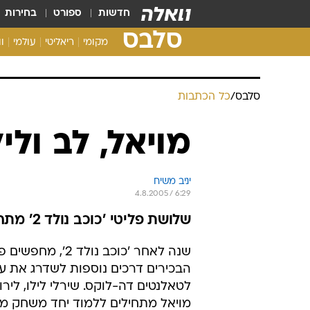
חדשות
ספורט
בחירות
סלבס
מקומי
ריאליטי
עולמי
ו
סלבס
/
כל הכתבות
מויאל, לב ול
יניב משיח
4.8.2005 / 6:29
שלושת פליטי 'כוכב נולד 2' מתחילים ללמוד יחד משחק מול מצלמה
שנה לאחר 'כוכב נולד 2', מחפ
הבכירים דרכים נוספות לשדרג את 
לטאלנטים דה-לוקס. שירלי לילו, לירו
מויאל מתחילים ללמוד יחד משחק מ