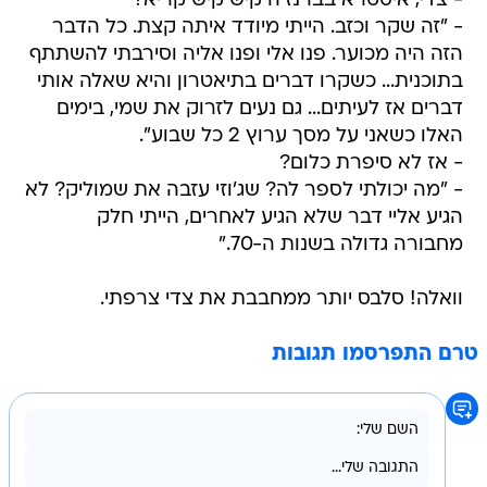
- צדי, איסטרא בברנז'ה קיש קיש קריא?
- "זה שקר וכזב. הייתי מיודד איתה קצת. כל הדבר
הזה היה מכוער. פנו אלי ופנו אליה וסירבתי להשתתף
בתוכנית... כשקרו דברים בתיאטרון והיא שאלה אותי
דברים אז לעיתים... גם נעים לזרוק את שמי, בימים
האלו כשאני על מסך ערוץ 2 כל שבוע".
- אז לא סיפרת כלום?
- "מה יכולתי לספר לה? שג'וזי עזבה את שמוליק? לא
הגיע אליי דבר שלא הגיע לאחרים, הייתי חלק
מחבורה גדולה בשנות ה-70."
וואלה! סלבס יותר ממחבבת את צדי צרפתי.
טרם התפרסמו תגובות