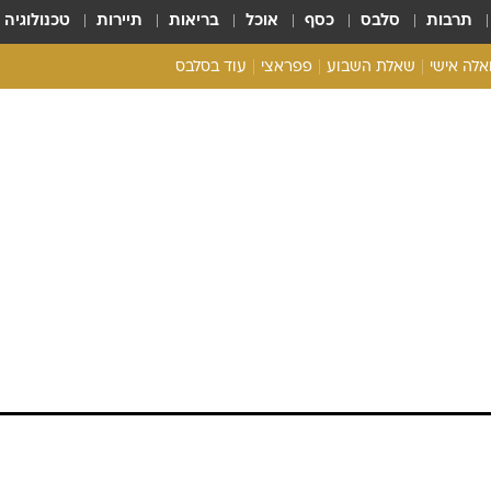
תרבות
סלבס
כסף
אוכל
בריאות
תיירות
טכנולוגיה
ואלה אישי
שאלת השבוע
פפראצי
עוד בסלבס
ריאליטי צ'ק
אונלי פאן
בית המלוכה
כל הכתבות
רכלו לנו