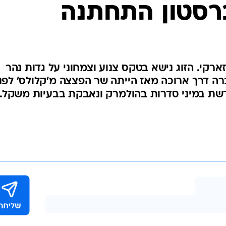
ברסטון התחתנה
רקי. הזוג נישא בטקס צנוע וצמחוני על גדות נהר
י. סילברסטון בת ה-28 עברה דרך ארוכה מאז הייתה שר הפצצה מ'קלולס' לפנ
שדשת במיני סדרות בהולמרק ונאבקת בבעיות משקל.