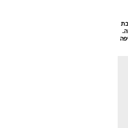
בת
.
פה