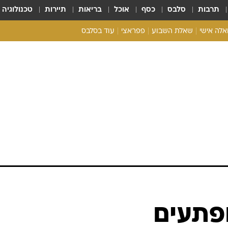
תרבות
סלבס
כסף
אוכל
בריאות
תיירות
טכנולוגיה
ואלה אישי
שאלת השבוע
פפראצי
עוד בסלבס
ריאליטי צ'ק
אונלי פאן
בית המלוכה
כל הכתבות
רכלו לנו
ופתעים