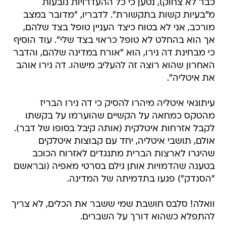
כבר לא צחוק), נטען כי כל ההעדרויות נובעות
מ"בעיות קשות בתקשורת". לדבריו, "מדובר במצב
מורכב, אני לא בטוח כיצד העניין טופל בצד שלהם,
אך הוא בהחלט לא טופל כראוי בצד שלי". עוד הוסיף
כי מבחינת דה נירו, הוא "אורח במדינה שלהם, והדבר
האחרון שהוא רוצה זה להעליב מישהו. דה נירו אוהב
את איטליה".
עיתונאי איטליה מיהרו להסיק כי דה נירו הבריז
מהטקס כמחאה על הקשיים שהוערמו על בקשתו
לקבל אזרחות איטלקית (אותה קיבל בסופו של דבר).
אולם, תושבי איטליה, יחד עם קבוצות איטלקים
שהיגרו לארצות הברית מתנגדים לאזרוח הכוכב
בטענה שהדמויות אותן גילם בסרטי מאפיה (ובראשם
"הסנדק") פגעו בתדמיתה של המדינה.
וואלה! סלבס חושבת שמי ששבר את הכלים, לא צריך
להתפלא כשהוא דורך על השברים.