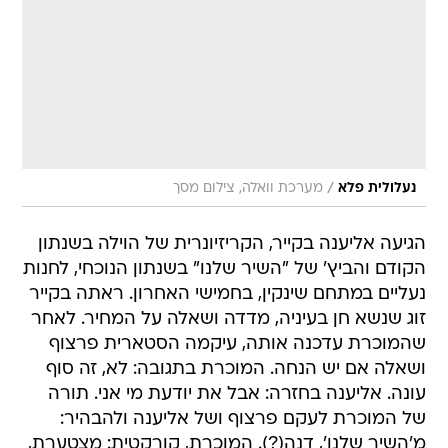
/
נעלולית פלא
מערכת וואלה, צילום מסך
הגיעה אליענה בקייר, הקריזיונרית של הוילה בשנתון
הקודם והביץ' של "השיר שלנו" בשנתון הנוכחי, לחנות
נעליים במתחם שינקין, בחמישי האחרון. ראתה בקייר
זוג שנשא חן בעיניה, מדדה ושאלה על המחיר. לאחר
שהמוכרת עדכנה אותה, עיקמה הסטארית פרצוף
ושאלה אם יש הנחה. המוכרת בתגובה: לא, זה סוף
עונה. אליענה בחזרה: אבל את יודעת מי אני. תורה
של המוכרת לעקם פרצוף ושל אליענה ולהבהיר:
מ'השיר שלנו', דנה(?). המוכרת, קורקטית: מצטערת,