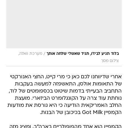
/
בלוד תגיע לביז'ו, תגיד שאשלי שלחה אותך
מערכת וואלה,
צילום מסך
אחרי שדיווחנו לכם כאן כי מרי קייט, החצי האנורקטי
של התאומות אולסן, התאשפזה למעשה בעקבות
התחביב הבעייתי בדמות שיטוט בכספומטים של לוד,
נוחתת עוד צרה על הקונגלומרט הביזארי. מועצת
החלב האמריקאית הודיעה כי היא גורסת את מודעות
הקמפיין Got Milk בכיכובן של הבנות.
הקמפיין הוא אחד מהפופולריים בארה"ב, ומציג מזה