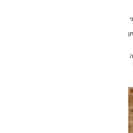
י
ן
ה