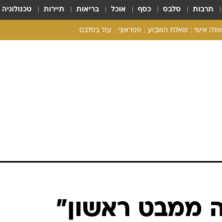
תרבות
סלבס
כסף
אוכל
בריאות
תיירות
טכנולוגיה
ואלה אישי
שאלת השבוע
פפראצי
עוד בסלבס
ריאליטי צ'ק
אונלי פאן
בית המלוכה
כל הכתבות
רכלו לנו
ה ממבט ראשון"