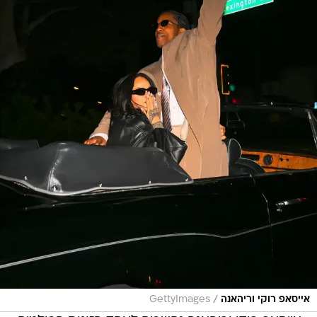
/
אייסאפ רוקי וריהאנה
GettyImages