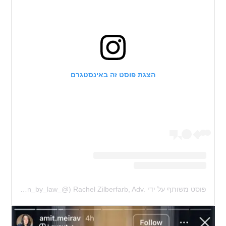
הצגת פוסט זה באינסטגרם
פוסט משותף על ידי ‏‎Rachel Zilberfarb, Adv.‎‏ (@‏‎fashion_by_law_‎‏)