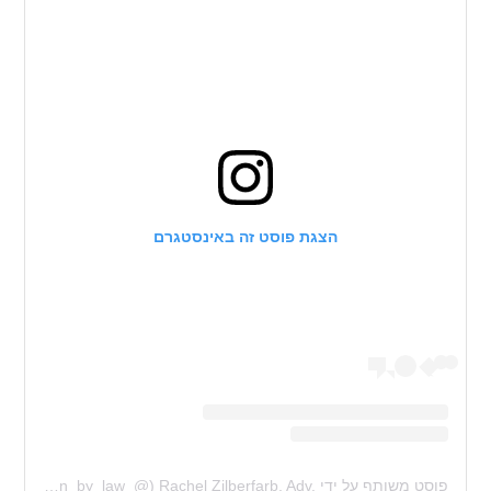
הצגת פוסט זה באינסטגרם
פוסט משותף על ידי ‏‎Rachel Zilberfarb, Adv.‎‏ (@‏‎fashion_by_law_‎‏)