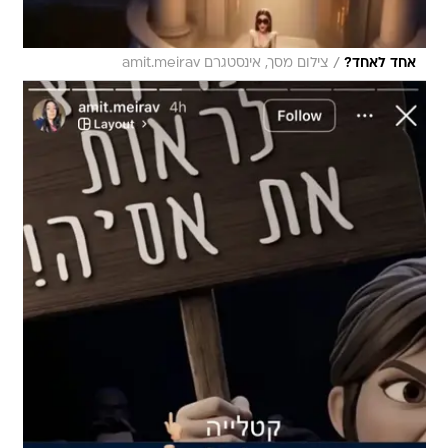
/
אחד לאחד?
צילום מסך, אינסטגרם amit.meirav