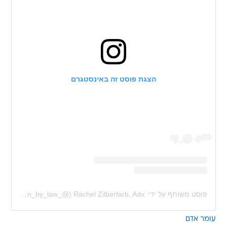
הצגת פוסט זה באינסטגרם
פוסט משותף על ידי ‏‎Rachel Zilberfarb, Adv.‎‏ (@‏‎fashion_by_law_‎‏)
עומר אדם