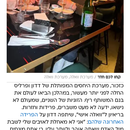
/
קחו לכם חדר
מערכת וואלה, מערכת וואלה
כזכור, מערכת היחסים המפותלת של דדון ופרליס
החלה לפני יותר מעשור, במהלכן הביאו לעולם את
בנם המשותף ריף. הזוגיות של השניים, שמעולם לא
נישאו, ידעה לא מעט משברים, פרידות וחזרות.
בריאיון ל"וואלה אישי", שיתפה דדון על
הפרידה
האחרונה שלהם
: "אני לא מאחלת לאויבים שלי לשבת
מול האדם שאתה אוהב ולוותר עליו, כי אתם מונחים