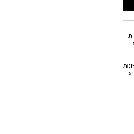
ות
נות
: