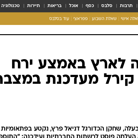
תרבות
סלבס
כסף
אוכל
בריאות
תיירות
טכנולוגיה
ואלה אישי
שאלת השבוע
פפראצי
עוד בסלבס
ריאליטי צ'ק
אונלי פאן
בית המלוכה
כל הכתבות
 לארץ באמצע ירח
רכלו לנו
 קירל מעדכנת במצבה
לה, שחקן הכדורגל דניאל פרץ, נקטע בפתאומיות
 העלתה פוסט לרשתות החברתיות ועידכנה: "התוספ