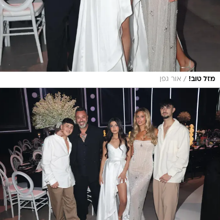
/
מזל טוב!
אור גפן