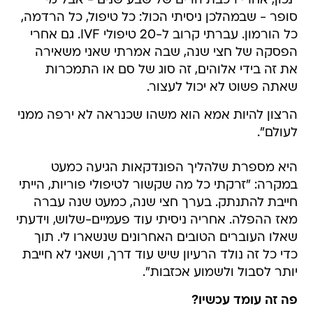
"נכון, אחרי רכבת הרים של שבע שנים - אבל מי
סופר - שבמהלכן ניסיתי הכול: כל טיפול, כל הרדמה,
כל הורמון. עברתי קרוב ל-20 טיפולי IVF. גם אחרי
הפסקה של חצי שנה, שבה אמרתי שאני משאירה
את זה בידי אלוהים, זה סוג של סם או התמכרות
שאתה פשוט לא יכול לעצור.
הרצון להיות אמא הוא משהו שכנראה לא ירפה ממני
לעולם".
היא מספרת שלהליך הפונדקאות הגיעה כמעט
במקרה: "זרקתי כל מה שקשור לטיפולי פוריות, הייתי
חייבת להתנתק. בערך חצי שנה, כמעט שנה עברה
מאז ההפלה. אחריה ניסיתי עוד פעמיים-שלוש, וידעתי
שאלו העוברים הטובים האחרונים שנשארו לי. תוך
כדי כל זה נולד הרעיון שיש עוד דרך, ושאני לא חייבת
יותר לסבול ולשמוע אכזבות".
פה זה עומד עכשיו?