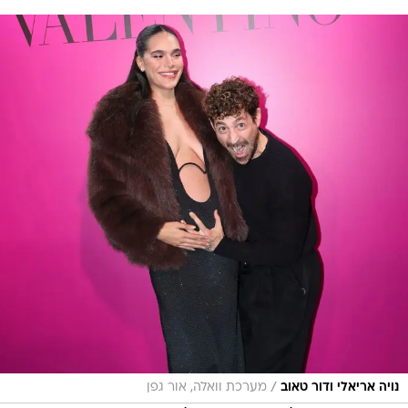
/
נויה אריאלי ודור טאוב
מערכת וואלה, אור גפן