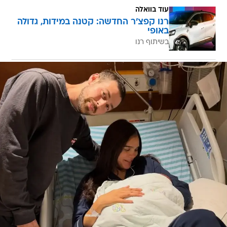
עוד בוואלה
רנו קפצ'ר החדשה: קטנה במידות, גדולה
באופי
בשיתוף רנו