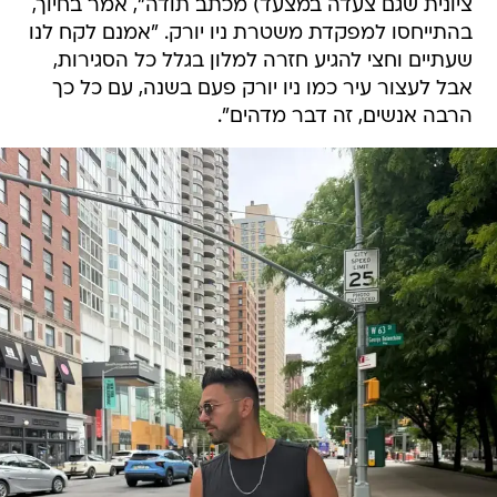
ציונית שגם צעדה במצעד) מכתב תודה", אמר בחיוך,
בהתייחסו למפקדת משטרת ניו יורק. "אמנם לקח לנו
שעתיים וחצי להגיע חזרה למלון בגלל כל הסגירות,
אבל לעצור עיר כמו ניו יורק פעם בשנה, עם כל כך
הרבה אנשים, זה דבר מדהים".