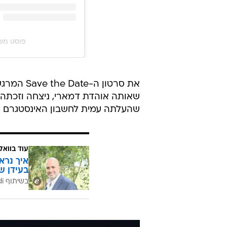
פוסט משותף על ידי ‏ari‎
את סרטון 
שהעלתה עמית לחשבון האינסטגרם של
עוד בוואל
איך נרא
בעידן ש
בשיתוף CofaceBdi