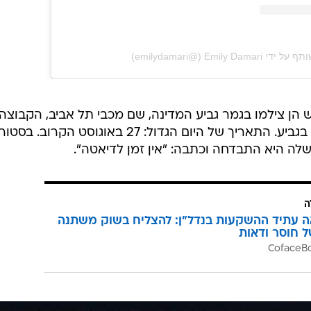
‎Emily Dam‏ (@‏‎emilydamari‎‏)
ה-Save the Date המרגש הן צילמו בגמר גביע המדינה, שם מכבי תל אביב, הקבוצה
שאותה אוהדת דמארי, ניצחה וזכתה בגביע. התאריך של היום הגדול: 27 באוגוסט הקרוב. בסטו
ה היא התבדחה וכתבה: "אין זמן לדיאטה".
ה
ה עתיד ההשקעות בנדל"ן: להצליח בשוק משתנה
ל חוסר ודאות