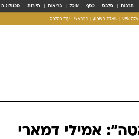
תרבות
סלבס
כסף
אוכל
בריאות
תיירות
טכנולוגיה
ואלה אישי
שאלת השבוע
פפראצי
עוד בסלבס
ריאליטי צ'ק
אונלי פאן
בית המלוכה
כל הכתבות
רכלו לנו
טה": אמילי דמארי