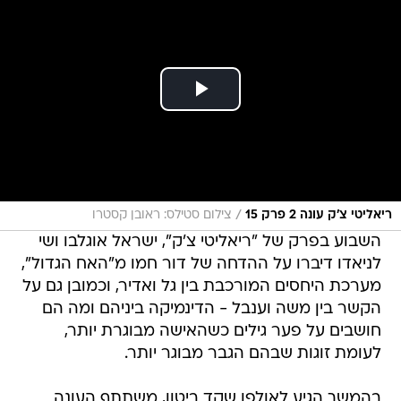
/
ריאליטי צ'ק עונה 2 פרק 15
צילום סטילס: ראובן קסטרו
השבוע בפרק של "ריאליטי צ'ק", ישראל אוגלבו ושי
לניאדו דיברו על ההדחה של דור חמו מ"האח הגדול",
מערכת היחסים המורכבת בין גל ואדיר, וכמובן גם על
הקשר בין משה וענבל - הדינמיקה ביניהם ומה הם
חושבים על פער גילים כשהאישה מבוגרת יותר,
לעומת זוגות שבהם הגבר מבוגר יותר.
בהמשך הגיע לאולפן שקד ביטון, משתתף העונה