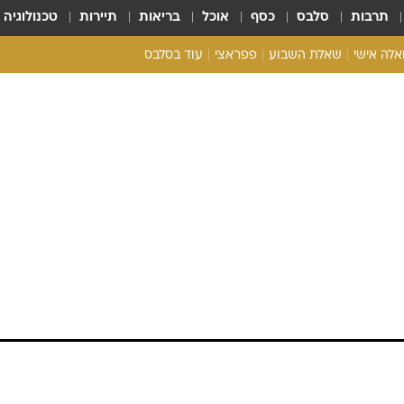
תרבות
סלבס
כסף
אוכל
בריאות
תיירות
טכנולוגיה
ואלה אישי
שאלת השבוע
פפראצי
עוד בסלבס
ריאליטי צ'ק
אונלי פאן
בית המלוכה
כל הכתבות
רכלו לנו