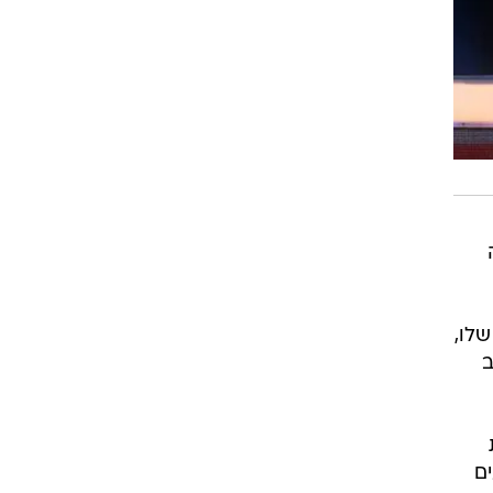
לו,
ב
ם