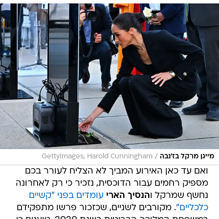
/
מייגן מרקל בז'נבה
GettyImages, Harold Cunningham
ואם עד כאן האירוע המביך לא הצליח לעורר בכם
מספיק רחמים עבור הדוכסית, נזכיר כי רק לאחרונה
נחשף שמרקל ו
הנסיך הארי
עומדים בפני "קשיים
כלכליים"
. מקורבים לשניים, שכזכור פרשו מתפקידם