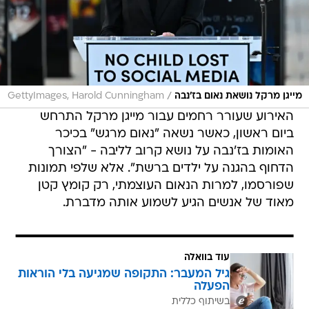
/
מייגן מרקל נושאת נאום בז'נבה
GettyImages, Harold Cunningham
האירוע שעורר רחמים עבור מייגן מרקל התרחש
ביום ראשון, כאשר נשאה "נאום מרגש" בכיכר
האומות בז'נבה על נושא קרוב לליבה - "הצורך
הדחוף בהגנה על ילדים ברשת". אלא שלפי תמונות
שפורסמו, למרות הנאום העוצמתי, רק קומץ קטן
מאוד של אנשים הגיע לשמוע אותה מדברת.
עוד בוואלה
גיל המעבר: התקופה שמגיעה בלי הוראות
הפעלה
בשיתוף כללית