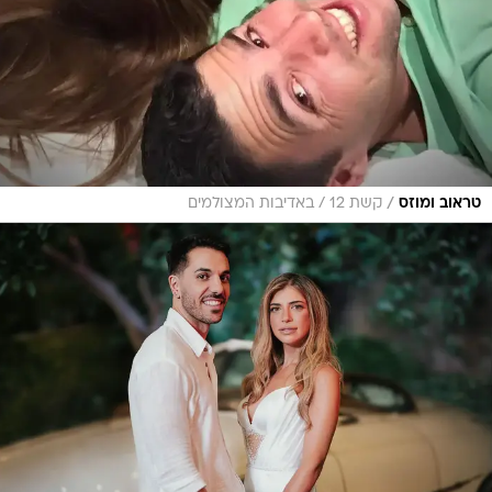
/
טראוב ומוזס
קשת 12 / באדיבות המצולמים