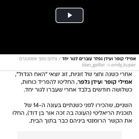
/
אמילי קופר ועידן גפלר עוברים לגור יחד
צילום מסך אינסטגרם
emily_kuper ו- idan_gelfer
אחרי כשנה וחצי של זוגיות, זוג יוצאי "האח הגדול",
אמילי קופר
ו
עידן גלפר
, החליטו להפריד כוחות,
כשלושה חודשים בלבד אחרי שעברו לגור יחד.
השניים, שהכירו לפני כשנתיים בעונה ה-14 של
תוכנית הריאליטי (העונה בה זכה אור בן דוד), החלו
את הקשר הרומנטי ביניהם כבר בתוך הבית.