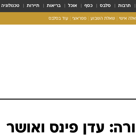
תרבות
סלבס
כסף
אוכל
בריאות
תיירות
טכנולוגיה
ואלה אישי
שאלת השבוע
פפראצי
עוד בסלבס
ריאליטי צ'ק
אונלי פאן
בית המלוכה
כל הכתבות
רכלו לנו
רה: עדן פינס ואושר