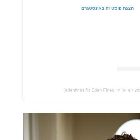
הצגת פוסט זה באינסטגרם
י ‏‎Eden Fines‎‏ (@‏‎edenfines‎‏)