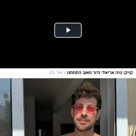
/
קויק: נויה אריאלי ודור טאוב התחתנו
אור גפן