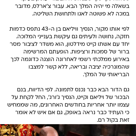
בשאלה מי יהיה המלך הבא. עבור צ'ארלס, מדובר
במכה לא פשוטה לאגו ולתחושת השליטה.
לפי אותו מקור, הנסיך וויליאם בן ה-43 נתפס כדמות
חזקה, נחושה ולעיתים גם עיקשת בענייני המלוכה.
יחד עם אשתו קייט מידלטון, הוא משדר לציבור מסר
ברור של סמכות ורציפות. הופעתם המרשימה
באירוע ממלכתי רשמי לאחרונה הוצגה כדוגמה לכך
שהמונרכיה יציבה ובריאה, ללא קשר למצבו
הבריאותי של המלך.
גם הדור הבא כבר נכנס לתמונה. לפי הדיווח, בנם
הבכור של ויליאם וקייט, הנסיך ג'ורג', החל לקחת על
עצמו יותר אחריות בחודשים האחרונים, מה שממחיש
כי העתיד כבר נראה באופק, גם אם איש לא אומר
זאת בקול רם.