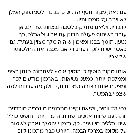
עם זאת, מקור נוסף הדגיש כי בניגוד לשמועות, המלך
לא ויתר על סמכויותיו.
לדבריו, ויליאם מחזיק בלשכה ובצוות נפרדים, אך
עובד בשיתוף פעולה הדוק עם אביו. צ'ארלס, כך
נטען, תומך בבנו ומאמין שיהיה מלך מצוין בעתיד. גם
כאשר יש חילוקי דעות, ויליאם מכבד את החלטותיו
של אביו.
אותו מקור הוסיף כי הנסיך אימץ לאחרונה סגנון רציני
וממלכתי יותר, כמעט נשיאותי. בארמון מודעים לכך
ומציגים אותו בצורה סמכותית, כחלק מהיערכות למה
שצפוי בהמשך.
לפי הדיווחים, ויליאם וקייט מתכננים מונרכיה מודרנית
יותר, עם פחות אנשים, פחות דרמה ויותר חופש, כולל
שינוי כללים מיושנים. כך, בזמן שהמלך נאבק לשמור
על מקומו במרכז הבמה, היורש כבר מתכונן ליום