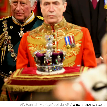
/
האב, הבן וכתר הקודש
AP, Hannah McKay/Pool via AP