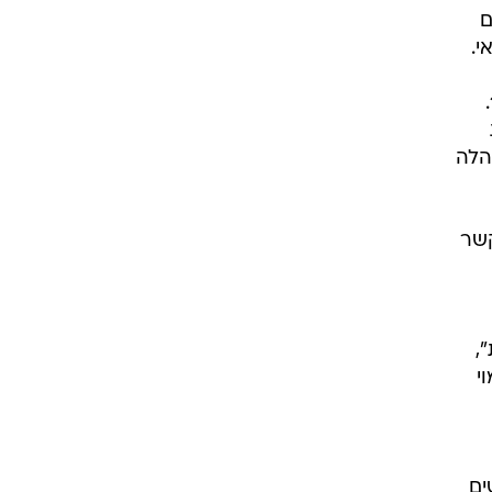
ם עם
י.
המשבר הגדול הגיע שנים לאחר מכן, כשב-2015 פרץ מאבק משמורת חריף סביב רוקו, אז בן 15.
הלה
קשר
,
י
שים