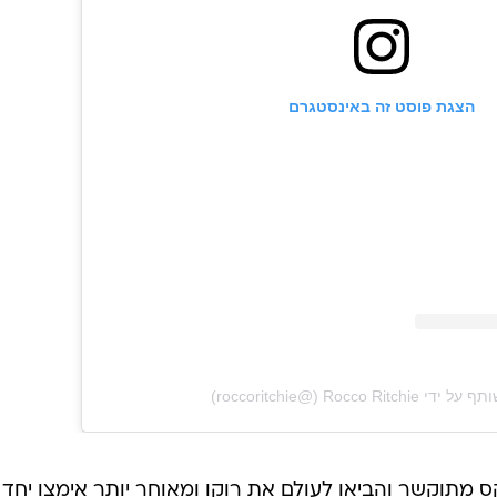
הצגת פוסט זה באינסטגרם
‎Rocco Ritc‏ (@‏‎roccoritchie‎‏)
וריצ'י נישאו בשנת 2000 בטקס מתוקשר והביאו לעולם את רוקו ומאוחר יותר אימצו יח