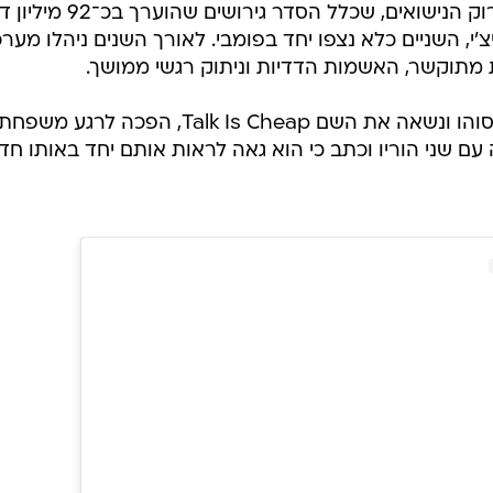
מדובר במפגש נדיר במיוחד. מאז פירוק הנישואים, שכלל הסדר גירושי
צ'י, השניים כלא נצפו יחד בפומבי. לאורך השנים ניהלו מער
מתוקשר, האשמות הדדיות וניתוק רגשי ממושך.
התערוכה, שנערכה במחסן אמנות בסוהו ונשאה את השם Talk Is Cheap, הפכה לרגע משפח
 עם שני הוריו וכתב כי הוא גאה לראות אותם יחד באותו חדר