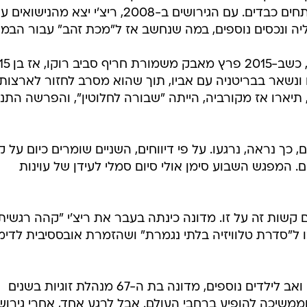
דיוויד. אך מאחורי הזוהר הסתתרו מתחים כבדים. עם הגירושים ב-2008, ריצ'י יצא מהנישואי
יה ונכסים נוספים, במה שנחשב אז ל"מכת זהב" עבור הבמא
ונשאר בבריטניה עם אביו, תוך שהוא מסרב לחזור לארצות
תיארו אז מקורביה, הייתה "שבורה לחלוטין", והפרשה התנ
כך נראה, נרגעו. על פי דיווחים, השניים שומרים כיום על 
 המפגש השבוע סימן אולי סיום סמלי לעידן של עוינות
קשות זה על זו. מדונה כינתה בעבר את ריצ'י "קהה רגשית"
ו ל"סדרת טלוויזיה בלתי נגמרת" ושהזמרת אובססיבית לדימו
כיום שניהם המשיכו הלאה. ריצ'י נשוי ואב לילדים נוספים, מדונה בת ה-67 מנהלת זוגיות בשנים
חרונות עם אקים מוריס בן ה-29 וממשיכה להופיע ברחבי העולם. אבל לרגע אחד, אחרי גירו