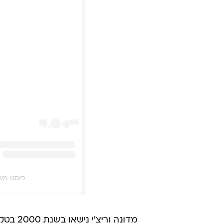
פוסט משותף על ידי ‏hie‎
מדונה 