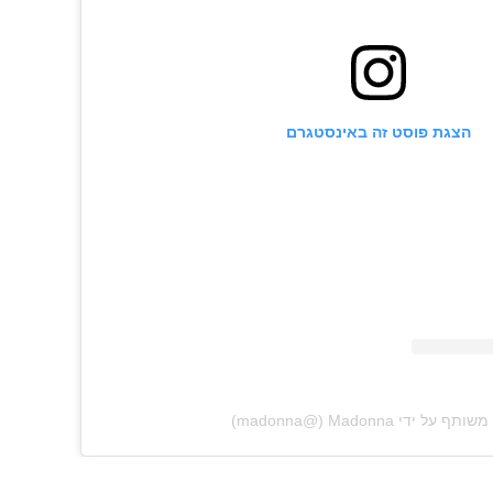
הצגת פוסט זה באינסטגרם
ל ידי ‏‎Madonna‎‏ (@‏‎madonna‎‏)