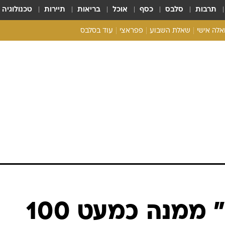
תרבות
סלבס
כסף
אוכל
בריאות
תיירות
טכנולוגיה
ואלה אישי
שאלת השבוע
פפראצי
עוד בסלבס
ריאליטי צ'ק
אונלי פאן
בית המלוכה
כל הכתבות
רכלו לנו
אחרי ש"שדד" ממנה כמעט 100