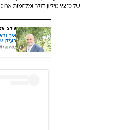
של כ־92 מיליון דולר ומלחמות ארוכות, הם עמדו שוב זה לצד זו, בשביל הבן. פייר, מרגש.
עוד בוואל
איך נרא
בעידן ש
בשיתוף CofaceBdi