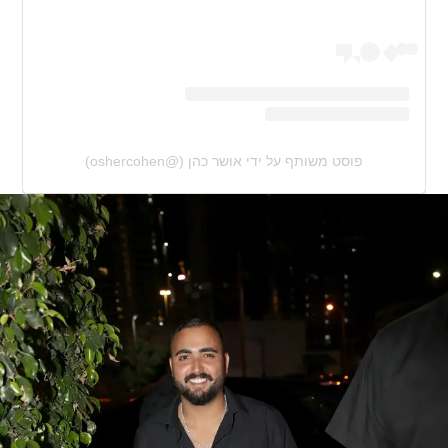
פוסט משותף על ידי ‏‎אושר כהן‎‏ (@‏‎oshercohen‎‏)