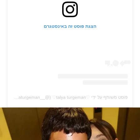
הצגת פוסט זה באינסטגרם
פוסט משותף על ידי ‏‎♡talya turgeman♡‎‏ (@‏‎talyaturgeman__‎‏)