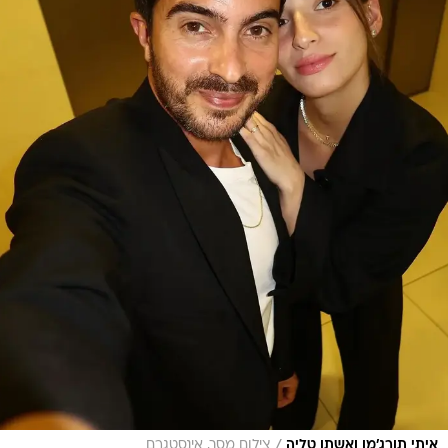
/
איתי תורג'מן ואשתו טליה
צילום מסך, אינסטגרם