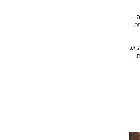
ה
ה.
 יש
.