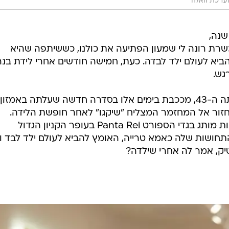
ערכת וואלה
שנה,
רת רונה לי שמעון הפתיעה את כולנו, כששיתפה שהיא
ביא לעולם ילד לבדה. כעת, חמישה חודשים אחרי לידת בנה
גש.
שמעון, שבקרוב תחגוג את יום הולדתה ה-43, מככבת בימים אלו בסדרה חדשה שעלתה באמזון,
חזור אל המחזמר המצליח "שיקגו" לאחר חופשת הלידה.
בשבוע שעבר היא הגיעה להשקת חנות מותג בגדי הספורט Panta Rei בעופר הקניון הגדול
חושות שלה כאמא טרייה, האומץ להביא לעולם ילד לבד ו
יק, אמר לה אחרי שילדה?