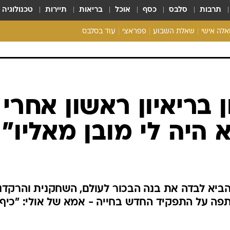
תרבות
סלבס
כסף
אוכל
בריאות
תיירות
טכנולוגיה
ואלה אישי
שאלת השבוע
פפראצי
עוד בסלבס
ריאליטי צ'ק
אונלי פאן
בית המלוכה
כל הכתבות
 בריאיון ראשון אחרי
רכלו לנו
 היה לי מובן מאליו"
יא לבדה את בנה הבכור לעולם, השחקנית והרקדנ
תפה על התפקיד החדש בחייה - אמא של אולי: "כיף 