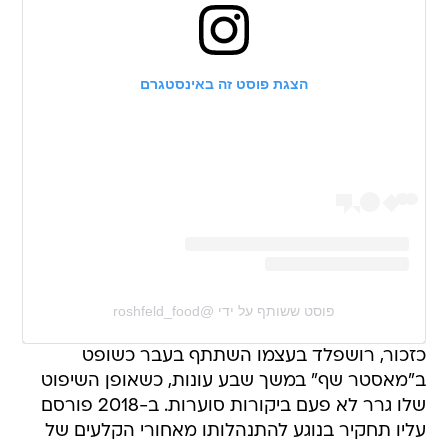
הצגת פוסט זה באינסטגרם
פוסט ששותף על ידי @‏‎roshfeld_food‎‏
כזכור, רושפלד בעצמו השתתף בעבר כשופט
ב"מאסטר שף" במשך שבע עונות, כשאופן השיפוט
שלו גרר לא פעם ביקורות סוערות. ב-2018 פורסם
עליו תחקיר בנוגע להתנהלותו מאחורי הקלעים של