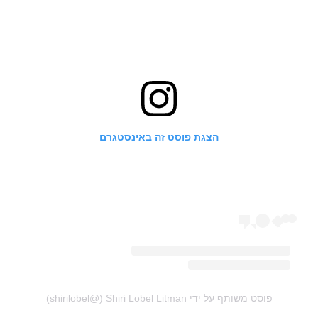
הצגת פוסט זה באינסטגרם
פוסט משותף על ידי ‏‎Shiri Lobel Litman‎‏ (@‏‎shirilobel‎‏)