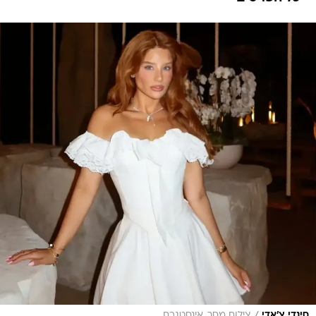
סינדי צ'אדי
צילום מסך, אינסטגרם