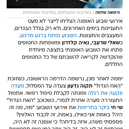
/
ורפואה שלמה
באדיבות המצולמים, באדיבות המצולמים
אירועי שבוע האופנה הצליחו לייצר לא מעט
התעניינות בימים האחרונים, ולא רק בגלל הבגדים,
המעצבים והתצוגות.
השבוע נפתח ברגע מרגש
,
כ
שאלי שרעבי, גאיה קלדרון
ומשפחות החטופים
פתחו את השבוע האופנתי בתצוגה מיוחדת
שהוקדשה לקריאה להשבתם של כל החטופים
החללים.
יממה לאחר מכן, נרשמה הדרמה הראשונה, כשזוכת
"האח הגדול"
תקוה גדעון
צעדה על המסלול,
מעדה
ונקעה את רגלה
ופונתה לקבלת טיפול רפואי. אתמול
התעוררה סערה אחרת לגמרי, כשכוכב "האח הגדול"
שי חי
ביקר בחריפות
את אירועי השבוע: "מה, מה זה
היה? באמת אני כאילו, באמת, זה לכבוד האלווין?
פספסתי משהו, איזה בדיחה? כי אופנה זה לא היה,