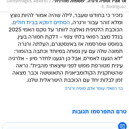
/
אד אוניל וסופיה ורגרה. "משפחה מודרנית".
GettyImages, Alberto
E. Rodriguez
נזכיר כי בחודש שעבר, לילה שהיה אמור להיות נוצץ
ומלא זוהר עבור ורגרה,
הסתיים דווקא בבית חולים
.
הכוכבת הלטינית נאלצה לוותר על טקס האמי 2025
בגלל מצב רפואי בלתי צפוי - דלקת חמורה בעין.
בפוסט שפרסמה אז באינסטגרם, העלתה ורגרה
תמונה שלה עם עין נפוחה במיוחד וכתבה בהומור:
"לא הגענו לאמי'ס, אבל כן הגענו לחדר מיון - אלרגיה
עינית מטורפת ממש לפני שיצאתי מהבית". נראה
שהשחקנית הקולומביאנית התאוששה וכבר מצאה
זמן לבלות יחד עם הכוכבת הישראלית שלנו.
בר רפאלי
עומר אדם
סופיה ורגרה
טרם התפרסמו תגובות