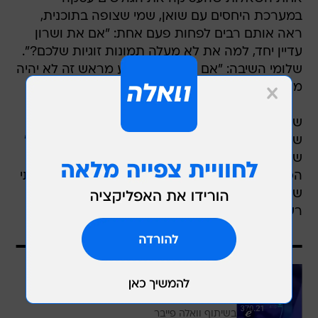
במערכת היחסים עם שואן, שמי שצופה בתוכנית,
ראה אותם רבים לפחות פעם אחת: "אם את ושרון
עדיין יחד, למה את לא מעלה תמונות זוגיות שלכם?".
שלומי השיבה: "אם הסוף יהיה ידוע מראש זה לא יהיה
מעניין".
שאלה אחרת נגעה למשפחתה: "מה הסיבה
שבתוכנית לא נתנו לך לציין שיש לך 4 ילדים ולא 3?"
שלומי הבהירה כמובן כי יש לה 4 ילדים, ושיתפה על
הסיבה שלא רואים במהלך התוכנית את כולם: "ציינתי
שיש לי ארבעה ילדים. אבא של הבת שלי לא נתן
רשות שתשתתף, אז היא לא השתתפה".
עוד בוואלה
חווית גלישה וטלוויזיה איכותית בזול?
עכשיו זה אפשרי!
בשיתוף וואלה פייבר