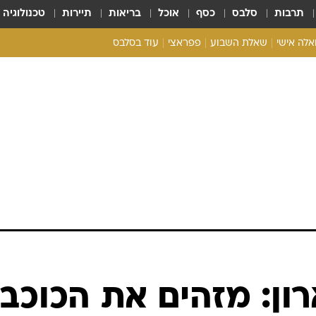
תרבות
סלבס
כסף
אוכל
בריאות
תיירות
טכנולוגיה
ואלה אישי
שאלת השבוע
פפראצי
עוד בסלבס
ריאליטי צ'ק
אונלי פאן
בית המלוכה
כל הכתבות
רכלו לנו
ן: מזהים את הכוכב