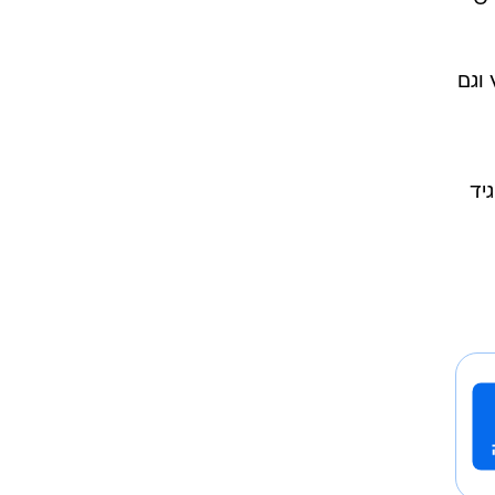
וגם
יד