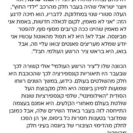
ויוצר ישראלי שהיה בעבר חלק מהרכב "ילדי החוץ",
העלה סטורי שנוי במחלוקת. לדבריו, הוא חיכה לרגע
הזה: "אני לא מאמין, לקום לכאלה חדשות, באמת אני
לא מאמין שהיינו ככה קרובים מסוף סוף, להפטר
מביונסה. אבל לא! היא לא תפול מהאוטו! עכשיו אני
יודע שמלא מעריצים פאנטים יבואו עליי וזה, אבל
בואו, היא בראש ציר הרשע העולמי. חבל".
הכוונה שלו ל"ציר הרשע העולמי" אולי קשורה לכך
שבעבר היו תיאוריות קונספירציה לכך שהכוכבת היא
חלק מהשולטים בעולם. כידוע, במשך השנים רווחו
שמועות לפיהן ביונסה היא חלק מקבוצת העל
הסודית "האילומינטי", שלפי קונספירציות שונות
שולטת בעולם מאחורי הקלעים. היא אמנם בעצמה
התייחסה לזה בעבר באחד השירים שלה, אבל כמובן
שמדובר בטענות חסרות כל ביסוס, אך הן הפכו
לחלק מהדימוי הציבורי של ביונסה בעיני חלק