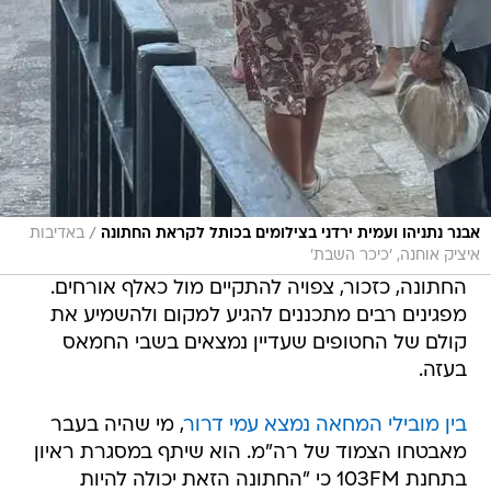
/
אבנר נתניהו ועמית ירדני בצילומים בכותל לקראת החתונה
באדיבות
איציק אוחנה, 'כיכר השבת'
החתונה, כזכור, צפויה להתקיים מול כאלף אורחים.
מפגינים רבים מתכננים להגיע למקום ולהשמיע את
קולם של החטופים שעדיין נמצאים בשבי החמאס
בעזה.
בין מובילי המחאה נמצא עמי דרור
, מי שהיה בעבר
מאבטחו הצמוד של רה"מ. הוא שיתף במסגרת ראיון
בתחנת 103FM כי "החתונה הזאת יכולה להיות