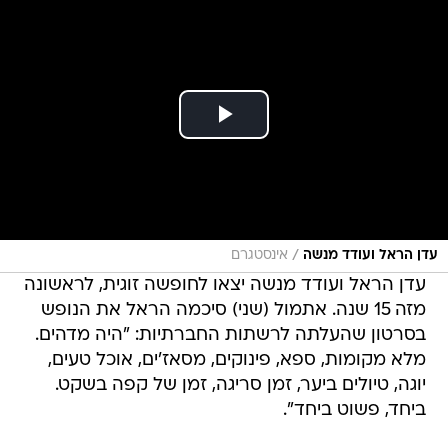
/
עדן הראל ועודד מנשה
אינסטגרם
עדן הראל ועודד מנשה יצאו לחופשה זוגית, לראשונה
מזה 15 שנה. אתמול (שני) סיכמה הראל את הנופש
בסרטון שהעלתה לרשתות החברתיות: "היה מדהים.
מלא מקומות, ספא, פינוקים, מסאז'ים, אוכל טעים,
יוגה, טיולים ביער, זמן סריגה, זמן של קפה בשקט.
ביחד, פשוט ביחד".
"איך היה?", שאלה הראל את בעלה. "וואו", לא אמרו
לי, הייתי בא קודם", השיב מנשה. הראל הוסיפה "טוב,