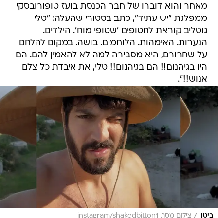
מאחר והוא דוברו של חבר הכנסת בועז טופורובסקי
ממפלגת "יש עתיד", כתב בסטורי שהעלה: "טלי
גוטליב קוראת לחטופים 'שטופי מוח'. הילדים.
הנערות. האימהות. הלוחמים. בושה. במקום להלחם
על שחרורם, היא מסבירה למה לא להאמין להם. הם
היו בגיהנום!! הם בגיהנום!! טלי, את איבדת כל צלם
אנוש!!".
/
ביטון
צילום מסך, instagram/shakedbitton1