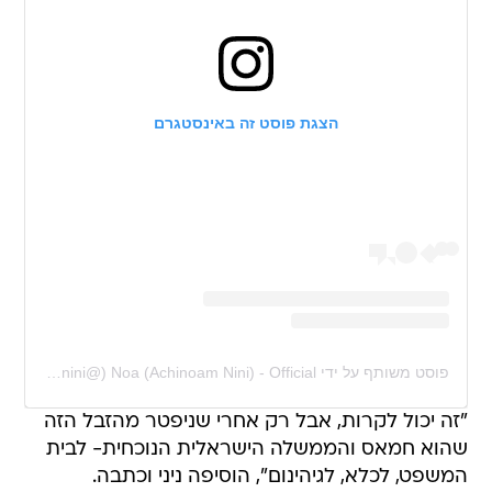
הצגת פוסט זה באינסטגרם
פוסט משותף על ידי ‏‎Noa (Achinoam Nini) - Official‎‏ (@‏‎noa_nini‎‏)
"זה יכול לקרות, אבל רק אחרי שניפטר מהזבל הזה
שהוא חמאס והממשלה הישראלית הנוכחית- לבית
המשפט, לכלא, לגיהינום", הוסיפה ניני וכתבה.