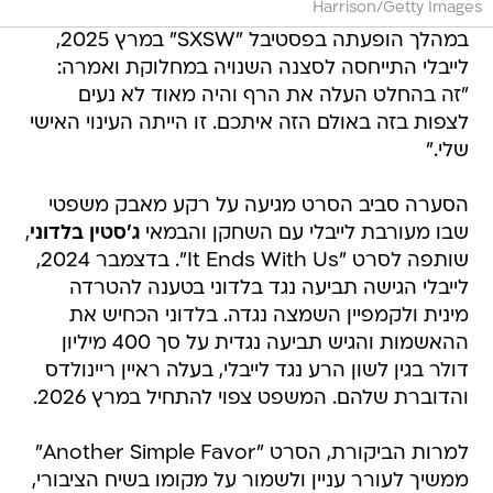
Harrison/Getty Images
במהלך הופעתה בפסטיבל "SXSW" במרץ 2025,
לייבלי התייחסה לסצנה השנויה במחלוקת ואמרה:
"זה בהחלט העלה את הרף והיה מאוד לא נעים
לצפות בזה באולם הזה איתכם. זו הייתה העינוי האישי
שלי."
הסערה סביב הסרט מגיעה על רקע מאבק משפטי
שבו מעורבת לייבלי עם השחקן והבמאי
ג'סטין בלדוני
,
שותפה לסרט "It Ends With Us". בדצמבר 2024,
לייבלי הגישה תביעה נגד בלדוני בטענה להטרדה
מינית ולקמפיין השמצה נגדה. בלדוני הכחיש את
ההאשמות והגיש תביעה נגדית על סך 400 מיליון
דולר בגין לשון הרע נגד לייבלי, בעלה ראיין ריינולדס
והדוברת שלהם. המשפט צפוי להתחיל במרץ 2026.
למרות הביקורת, הסרט "Another Simple Favor"
ממשיך לעורר עניין ולשמור על מקומו בשיח הציבורי,