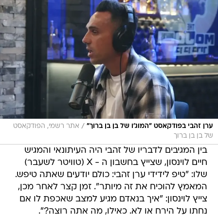
/
ערן זהבי בפודקאסט "המוג'ו של בן בן ברוך"
אתר רשמי, הפודקאסט
של בן בן ברוך
בין המגיבים לדבריו של זהבי היה העיתונאי והמגיש
חיים לוינסון, שצייץ בחשבון ה - X (טוויטר לשעבר)
שלו: "טיפ לידידי ערן זהבי: כולם יודעים שאתה טיפש.
המאמץ להוכיח את זה מיותר". זמן קצר לאחר מכן,
צייץ לוינסון: "איך בנאדם מגיע למצב שאכפת לו אם
נחתו על הירח או לא. כאילו, מה אתה רוצה?".
ערן זהבי
חיים לוינסון