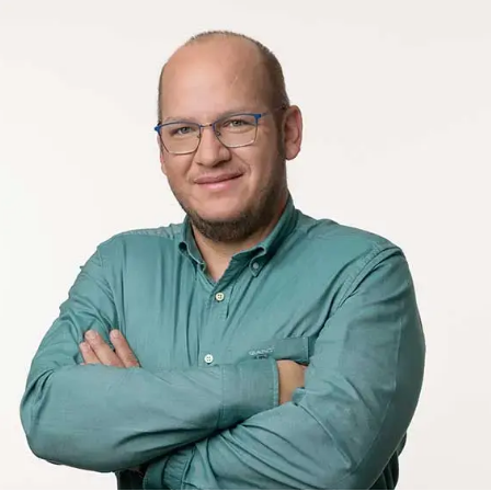
/
חיים לוינסון
103fm
הכדורגלן ערן זהבי עורר סערה ציבורית בעקבות