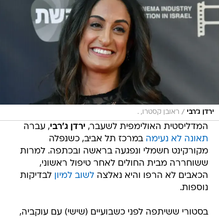
/
ירדן ג'רבי
ראובן קסטרו, .
המדליסטית האולימפית לשעבר,
ירדן ג'רבי
, עברה
תאונה לא נעימה
במרכז תל אביב, כשנפלה
מקורקינט חשמלי ונפגעה בראשה ובכתפה. למרות
ששוחררה מבית החולים לאחר טיפול ראשוני,
הכאבים לא הרפו והיא נאלצה
לשוב למיון
לבדיקות
נוספות.
בסטורי ששיתפה לפני כשבועיים (שישי) עם עוקביה,
עדכנה על מצבה וסיפרה כי אובחנה עם תת-פריקה
בכתף ימין - פציעה שלא זרה לה מעולם הספורט -