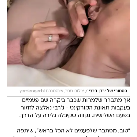
/
הסטורי של ירדן ג'רבי
צילום מסך, אינסטגרם yardengerbi
אך מתברר שלמרות שכבר ביקרה שם פעמיים
בעקבות תאונת הקורקינט - ג'רבי נאלצה לחזור
בפעם השלישית. נקווה שקיבלה גלידה על הדרך.
"טוב, מסתבר שלפעמים לא הכל בראש", שיתפה
בסטורי שהעלתה לחשבון האינסטגרם שלה אתמול
(א'), "עוד סובלת מסחרחורות ועוד דברים לא נעימים