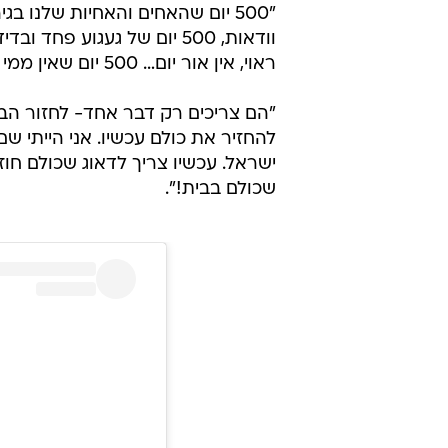
ראוי, אין אור יום… 500 יום שאין ממי לבקש עזרה, שאין מי ששומע את הזעקה שלהם", כתבה אלבג.
"הם צריכים רק דבר אחד- לחזור הב
להחזיר את כולם עכשיו. אני הייתי ש
ישראל. עכשיו צריך לדאוג שכולם חו
שכולם בבית!".