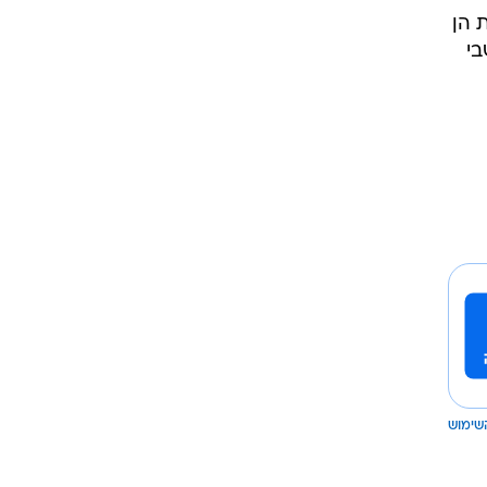
 הן
י
שימוש