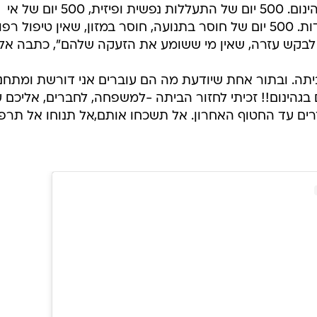
"500 יום שהאחים והאחיות שלנו בגיהינום. 500 יום של התעללות נפשית ופיזית, 500 יום של אי
וודאות, 500 יום של געגוע פחד ובדידות. 500 יום של חוסר בתנועה, חוסר במזון, שאין טיפול ר
יתה. ובתור אחת שיודעת מה הם עוברים אני דורשת ומתחנ
ם בגהינום!! זכיתי לחזור הביתה -למשפחה, לחברים, אליכם 
זרים עד החטוף האחרון. אל תשכחו אותם,אל תנוחו אל תרפ