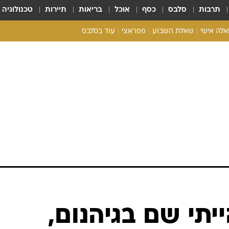
תרבות
סלבס
כסף
אוכל
בריאות
תיירות
טכנולוגיה
ואלה אישי
שאלת השבוע
פפראצי
עוד בסלבס
ריאליטי צ'ק
אונלי פאן
בית המלוכה
כל הכתבות
רכלו לנו
ייתי שם בגיהנום,