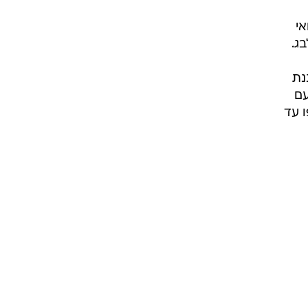
פואי
נת
עם
ו עד